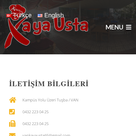
Türkçe
English
MENU
İLETİŞİM BİLGİLERİ
Kampüs Yolu Üzeri Tuşba / VAN
0432 223 04 25
0432 223 04 25
vankayausta65@gmail.com