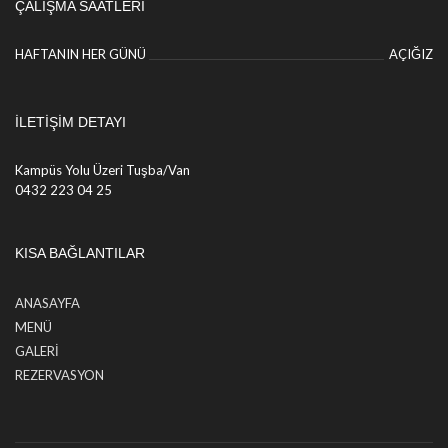
ÇALIŞMA SAATLERI
HAFTANIN HER GÜNÜ
AÇIĞIZ
İLETIŞIM DETAYI
Kampüs Yolu Üzeri Tuşba/Van
0432 223 04 25
KISA BAĞLANTILAR
ANASAYFA
MENÜ
GALERI
REZERVASYON